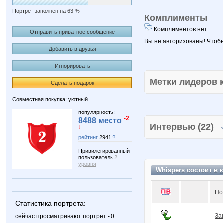
Портрет заполнен на 63 %
Комплименты
Комплиментов нет.
Отправить приватное сообщение
Вы не авторизованы! Чтоб
Добавить в друзья
Игнорировать
Метки лидеров
Сделать подарок
Совместная покупка: уютный
популярность:
-2
8488 место
Интервью (22)
↓
рейтинг
2941
?
Привилегированный
пользователь
2
уровня
Whispers состоит в
Но
Статистика портрета:
За
сейчас просматривают портрет - 0