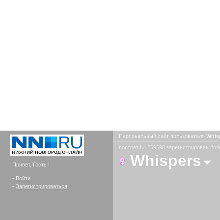
Персональный сайт пользователя
Whis
портрет № 259698 зарегистрирован боле
Whispers
Привет, Гость !
-
Войти
-
Зарегистрироваться